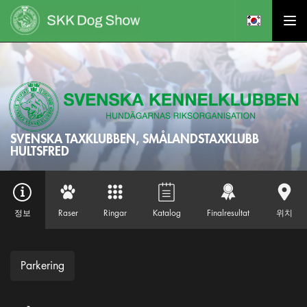
SVENSKA TAXKLUBBEN, SMÅLANDSTAXKLUBB
HULTSFRED
정보
Raser
Ringar
Katalog
Finalresultat
위치
Parkering