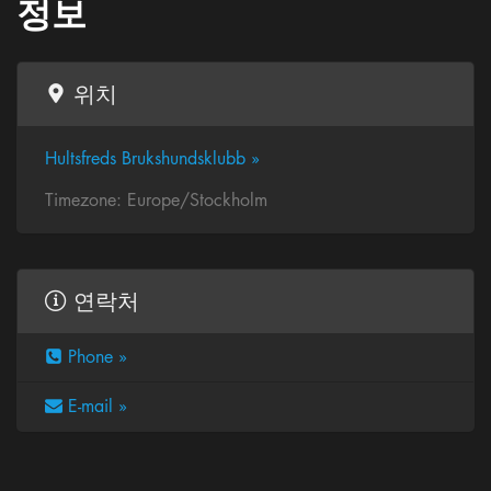
정보
위치
Hultsfreds Brukshundsklubb »
Timezone: Europe/Stockholm
연락처
Phone »
E-mail »