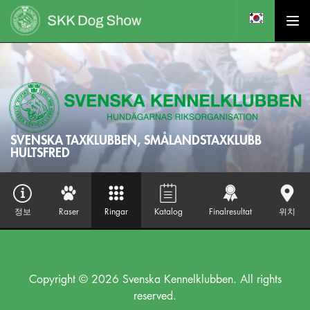
SVENSKA TAXKLUBBEN, SMÅLANDSTAXKLUBB
HULTSFRED
정보
Raser
Ringar
Katalog
Finalresultat
위치
Copyright © 2026 Svenska Kennelklubben. All rights
reserved.