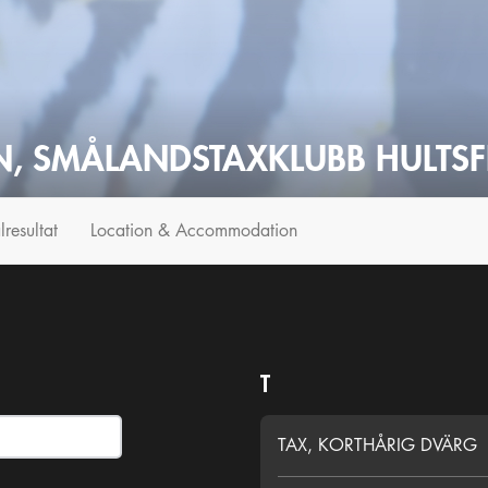
N, SMÅLANDSTAXKLUBB HULTSF
lresultat
Location & Accommodation
T
TAX, KORTHÅRIG DVÄRG