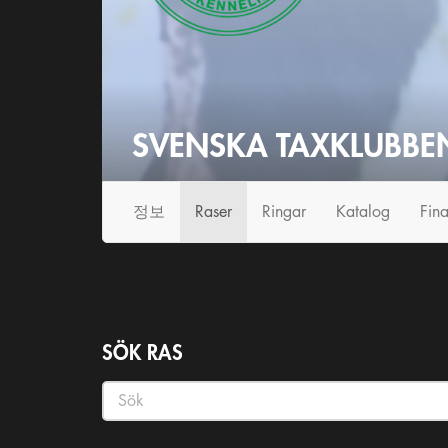
SVENSKA TAXKLUBBE
정보
Raser
Ringar
Katalog
Fina
SÖK RAS