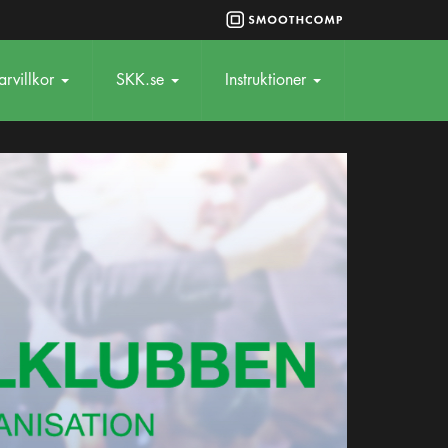
rvillkor
SKK.se
Instruktioner