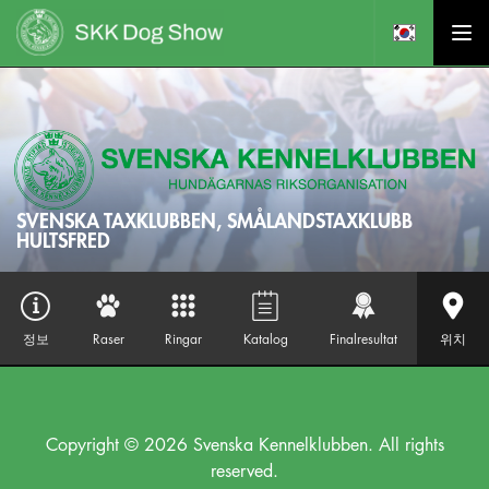
SVENSKA TAXKLUBBEN, SMÅLANDSTAXKLUBB
HULTSFRED
정보
Raser
Ringar
Katalog
Finalresultat
위치
Copyright © 2026 Svenska Kennelklubben. All rights
reserved.