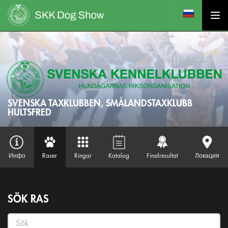
SVENSKA TAXKLUBBEN, SMÅLANDSTAXKLUBB
HULTSFRED
Инфо
Raser
Ringar
Katalog
Finalresultat
Локация
SÖK RAS