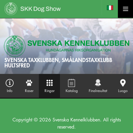
SVENSKA TAXKLUBBEN, SMÅLANDSTAXKLUBB
HULTSFRED
Info
Raser
Ringar
Katalog
Finalresultat
Luogo
Copyright © 2026 Svenska Kennelklubben. All rights
reserved.