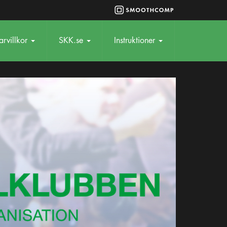
rvillkor
SKK.se
Instruktioner