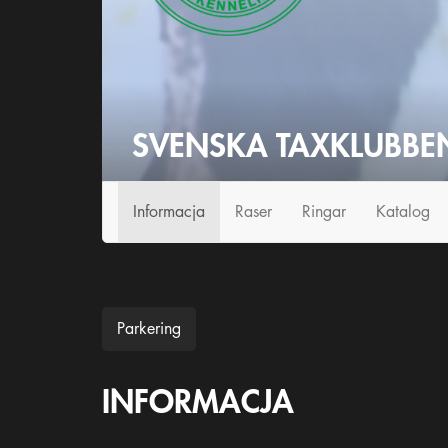
SVENSKA TAXKLUBBE
Info
rmacja
Raser
Ringar
Katalog
Parkering
INFORMACJA