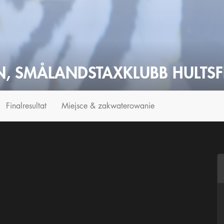
N, SMÅLANDSTAXKLUBB HULTSF
Finalresultat
Miejsce & zakwaterowanie