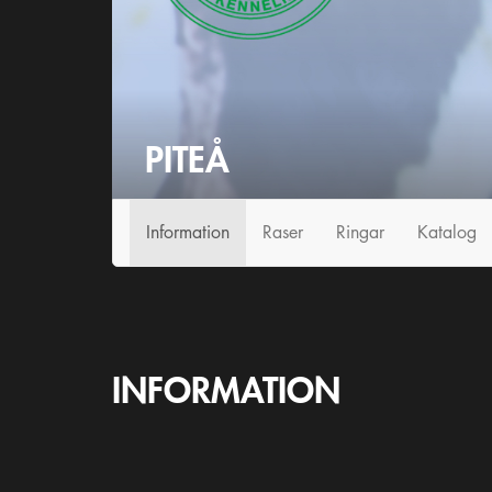
PITEÅ
Info
rmation
Raser
Ringar
Katalog
INFORMATION