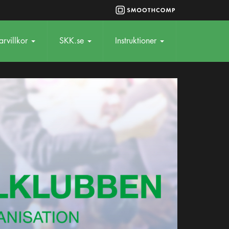
rvillkor
SKK.se
Instruktioner