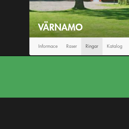
VÄRNAMO
Informace
Raser
Ringar
Katalog