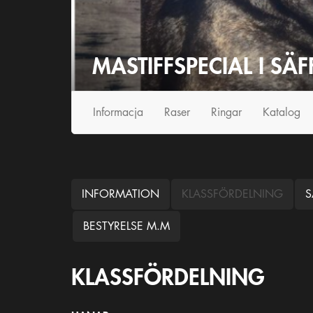
MASTIFFSPECIAL I SÄF
Info
rmacja
Raser
Ringar
Katalog
INFORMATION
KLASSFÖRDELNING
S
BESTYRELSE M.M
KLASSFÖRDELNING