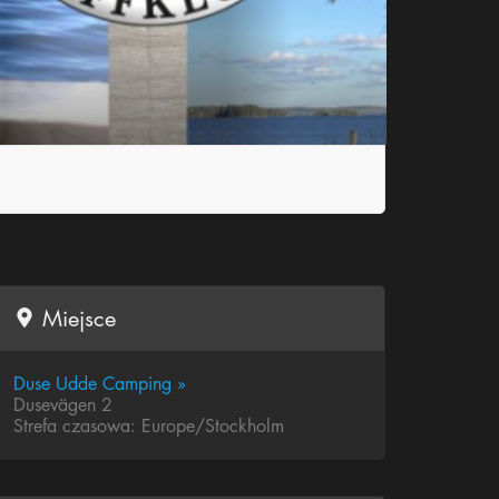
Miejsce
Duse Udde Camping »
Dusevägen 2
Strefa czasowa: Europe/Stockholm