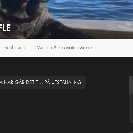
FLE
Finalresultat
Miejsce & zakwaterowanie
Å HÄR GÅR DET TILL PÅ UTSTÄLLNING