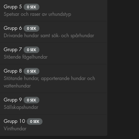
Grupp 5
0 SEK
Spetsar och raser av urhundstyp
Grupp 6
0 SEK
Drivande hundar samt sök- och spårhundar
Grupp 7
0 SEK
Stående fågelhundar
Grupp 8
0 SEK
Stötande hundar, apporterande hundar och
vattenhundar
Grupp 9
0 SEK
Sällskapshundar
Grupp 10
0 SEK
Vinthundar