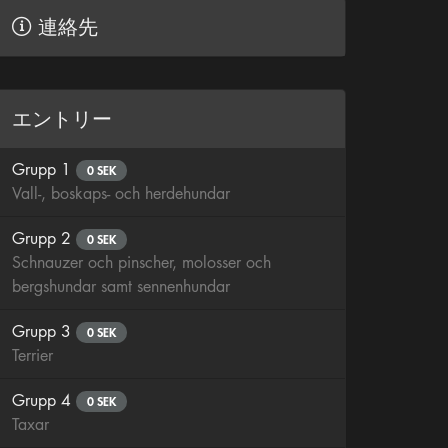
連絡先
エントリー
Grupp 1
0 SEK
Vall-, boskaps- och herdehundar
Grupp 2
0 SEK
Schnauzer och pinscher, molosser och
bergshundar samt sennenhundar
Grupp 3
0 SEK
Terrier
Grupp 4
0 SEK
Taxar