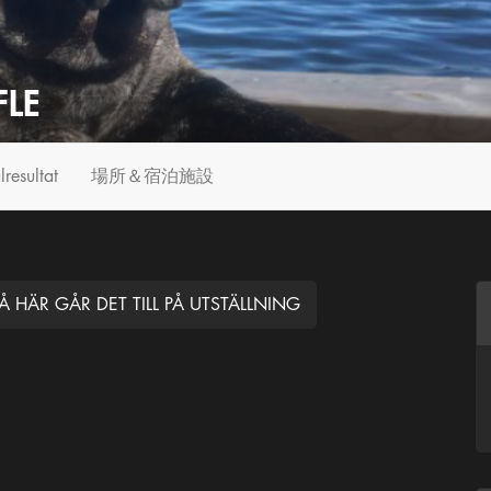
FLE
lresultat
場所＆宿泊施設
Å HÄR GÅR DET TILL PÅ UTSTÄLLNING