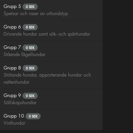
Grupp 5
0 SEK
Spetsar och raser av urhundstyp
Grupp 6
0 SEK
Drivande hundar samt sök- och spårhundar
Grupp 7
0 SEK
Stående fågelhundar
Grupp 8
0 SEK
Stötande hundar, apporterande hundar och
vattenhundar
Grupp 9
0 SEK
Sällskapshundar
Grupp 10
0 SEK
Vinthundar