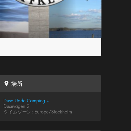
場所
Duse Udde Camping »
Dusevägen 2
タイムゾーン: Europe/Stockholm