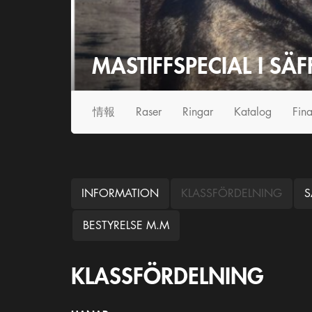
MASTIFFSPECIAL I SÄF
情
報
Raser
Ringar
Katalog
Fina
INFORMATION
KLASSFÖRDELNING
S
BESTYRELSE M.M
KLASSFÖRDELNING