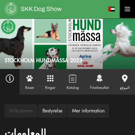
STOCKHOLM HUNDMÄSSA 2023
الموقع
Finalresultat
Katalog
Ringar
Raser
Välkommen
Bestyrelse
Mer information
المعلومات