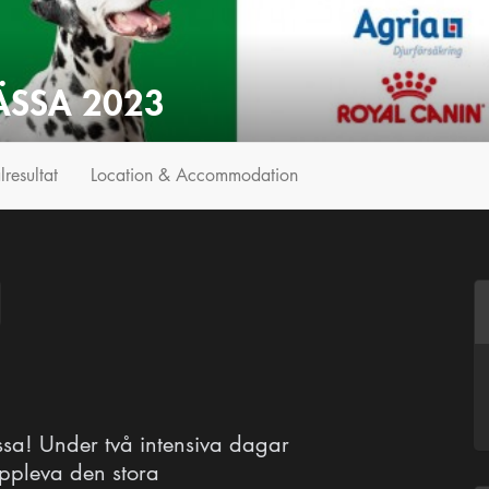
SSA 2023
lresultat
Location & Accommodation
ssa! Under två intensiva dagar
uppleva den stora