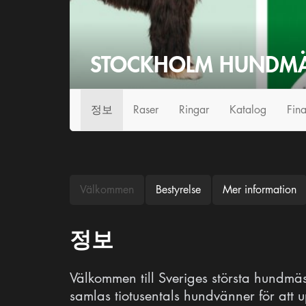
STOCKHOLM HUNDMÄ
정보
Raser
Ringar
Katalog
Fina
Välkommen
Bestyrelse
Mer information
정보
Välkommen till Sveriges största hundmä
samlas tiotusentals hundvänner för att 