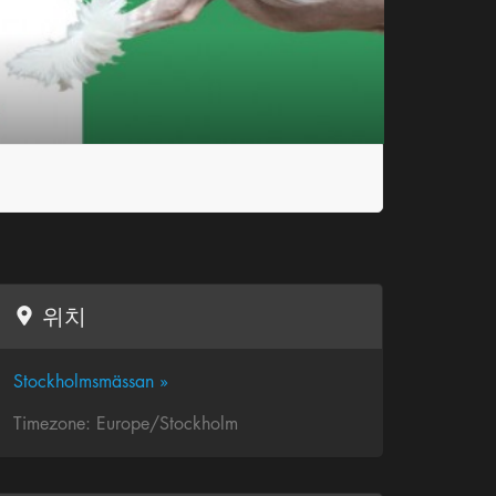
위치
Stockholmsmässan »
Timezone: Europe/Stockholm