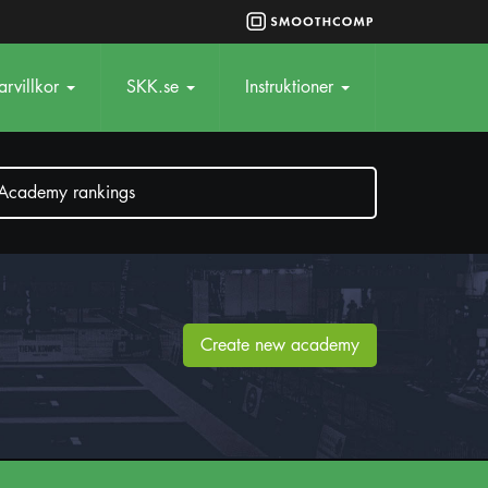
rvillkor
SKK.se
Instruktioner
Academy rankings
Create new academy