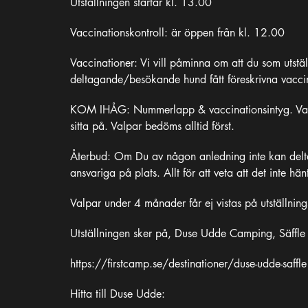
Utställningen startar kl. 13.00
Vaccinationskontroll: är öppen från kl. 12.00
Vaccinationer: Vi vill påminna om att du som utställ
deltagande/besökande hund fått föreskrivna vaccin
KOM IHÅG: Nummerlapp & vaccinationsintyg. Vatten
sitta på. Valpar bedöms alltid först.
Återbud: Om Du av någon anledning inte kan delta
ansvariga på plats. Allt för att veta att det inte hän
Valpar under 4 månader får ej vistas på utställnin
Utställningen sker på, Duse Udde Camping, Säffle
https://firstcamp.se/destinationer/duse-udde-saffle
Hitta till Duse Udde: