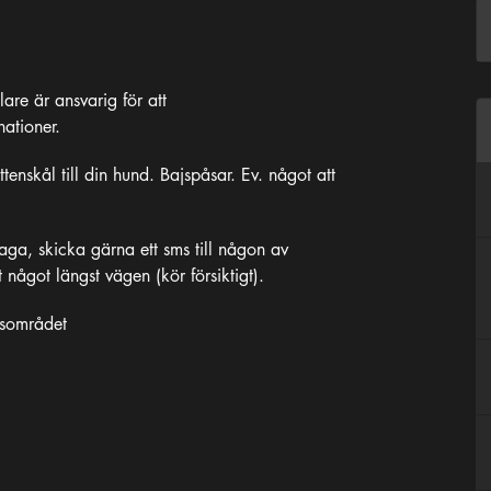
are är ansvarig för att
ationer.
skål till din hund. Bajspåsar. Ev. något att
ga, skicka gärna ett sms till någon av
t något längst vägen (kör försiktigt).
gsområdet