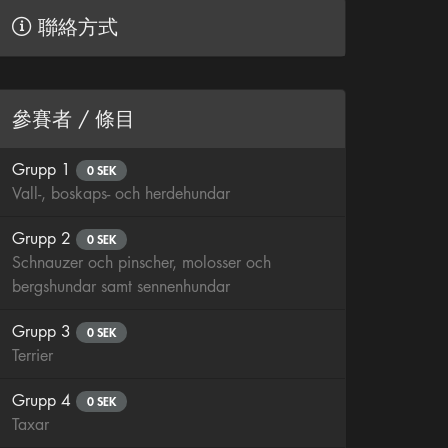
聯絡方式
參賽者 / 條目
Grupp 1
0 SEK
Vall-, boskaps- och herdehundar
Grupp 2
0 SEK
Schnauzer och pinscher, molosser och
bergshundar samt sennenhundar
Grupp 3
0 SEK
Terrier
Grupp 4
0 SEK
Taxar