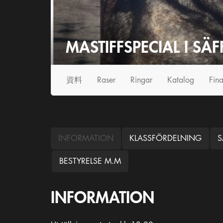
MASTIFFSPECIAL I SÄF
資料
Raser
Ringar
Katalog
Fina
INFORMATION
KLASSFÖRDELNING
S
BESTYRELSE M.M
INFORMATION