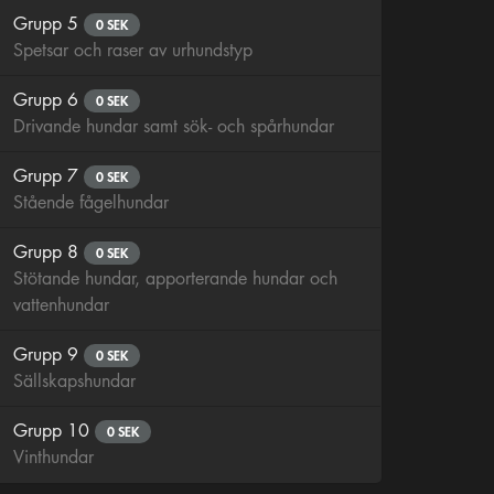
Grupp 5
0 SEK
Spetsar och raser av urhundstyp
Grupp 6
0 SEK
Drivande hundar samt sök- och spårhundar
Grupp 7
0 SEK
Stående fågelhundar
Grupp 8
0 SEK
Stötande hundar, apporterande hundar och
vattenhundar
Grupp 9
0 SEK
Sällskapshundar
Grupp 10
0 SEK
Vinthundar