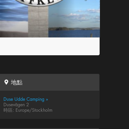
地點
Duse Udde Camping »
Dusevägen 2
時區: Europe/Stockholm