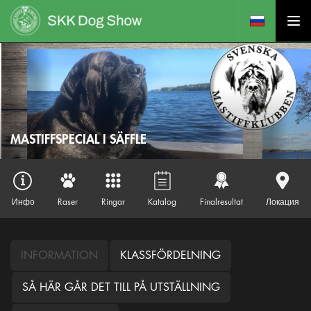
MASTIFFSPECIAL I SÄFFLE
Инфо
Raser
Ringar
Katalog
Finalresultat
Локация
INFORMATION
KLASSFÖRDELNING
SÅ HÄR GÅR DET TILL PÅ UTSTÄLLNING