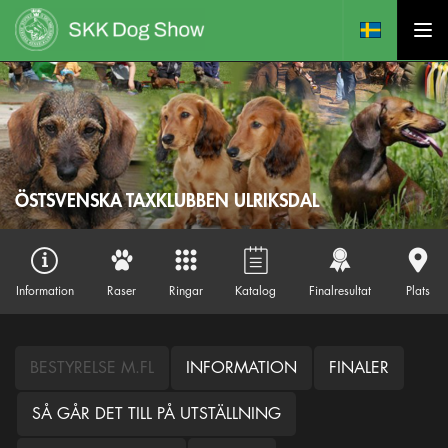
ÖSTSVENSKA TAXKLUBBEN ULRIKSDAL
Information
Raser
Ringar
Katalog
Finalresultat
Plats
BESTYRELSE M.FL
INFORMATION
FINALER
SÅ GÅR DET TILL PÅ UTSTÄLLNING