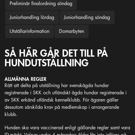
Preliminär finalordning söndag
Juniorhandling lördag
Juniorhandling söndag
Utställarinformation
Domarbyten
SÅ HÄR GÅR DET TILL PÅ
HUNDUTSTÄLLNING
ALLMÄNNA REGLER
Rätt att delta på utställning har svenskägda hundar
registrerade i SKK och utländskt ägda hundar registrerade i
av SKK erkänd utländsk kennelklubb. För ägaren gäller
dessutom särskilda krav på medlemskap i arrangerande
klubb.
Hunden ska vara vaccinerad enligt gällande regler samt vara
ID-märkt. Valpar under 4 månaders ålder får inte införas på