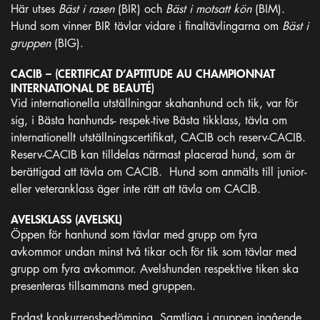
Här utses
Bäst i rasen
(BIR) och
Bäst i motsatt kön
(BIM).
Hund som vinner BIR tävlar vidare i finaltävlingarna om
Bäst i
gruppen
(BIG).
CACIB – (CERTIFICAT D’APTITUDE AU CHAMPIONNAT
INTERNATIONAL DE BEAUTÉ)
Vid internationella utställningar skahanhund och tik, var för
sig, i Bästa hanhunds- respek-tive Bästa tikklass, tävla om
internationellt utställningscertifikat, CACIB och reserv-CACIB.
Reserv-CACIB kan tilldelas närmast placerad hund, som är
berättigad att tävla om CACIB. Hund som anmälts till junior-
eller veteranklass äger inte rätt att tävla om CACIB.
AVELSKLASS (AVELSKL)
Öppen för hanhund som tävlar med grupp om fyra
avkommor undan minst två tikar och för tik som tävlar med
grupp om fyra avkommor. Avelshunden respektive tiken ska
presenteras tillsammans med gruppen.
Endast konkurrensbedömning. Samtliga i gruppen ingående