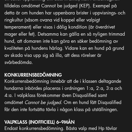
tilldelas omdömet Cannot be judged (KEP). Exempel på
detta är om hunden har uppenbara brister i uppvisnings- och
ringkultur (såsom ovana vid koppel eller valpigt
temperament) eller visas i dålig kondition (är överdrivet
mager eller fet). Detsamma kan gälla en så nyligen trimmad
hund, att domaren inte kan göra en säker bedömning av
kvaliteten på hundens hårlag. Vidare kan en hund på grund
av skada visa upp sig så illa, att dess rörelser är
svårbedömda.
KONKURRENSBEDÖMNING
Konkurrensbedömning innebär att de i klassen deltagande
hundarna inbördes placeras i ordningen 1:a, 2:a, 3:a och
4:a. I valpklass förekommer även Disqualified samt
omdömet
Cannot be judged
. Om en hund fått Disqualified
får den inte fortsätta tävla i någon klass på utställningen.
VALPKLASS (INOFFICIELL) 6–9MÅN
Endast konkurrensbedömning. Bästa valp med Hp tävlar