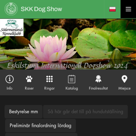
Info
Raser
Ringar
Katalog
Finalresultat
Miejsce
Bestyrelse mm
Så här går det till på hundutställning
Preliminär finalordning lördag