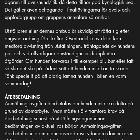
ägaren till avelshund/-tik då detta tillhör god kynologisk sed.
Det gäller även deltagande i finaltävlingarna för avels- och
uppfödargrupp om gruppens anmälare så önskar.
Utställaren eller dennes ombud är skyldig att rätta sig efter
angivna ordningsföreskrifter. Överträdelse av detta kan
medföra avvisning från utställningen, fråntagande av hundens
pris och vid allvarligare omständigheter disciplinära
åtgärder. Om hunden förvaras i till exempel bil, bur eller tält
så ska det ske på sådant sätt att hunden inte kan ta skada.
Tänk speciellt på att aldrig lämna hunden i bilen en varm
sommardag!
ÅTERBETALNING
Anmälningsavgiften återbetalas om hunden inte ska delta på
grund av domarbyte. Man måste själv framföra krav på
återbetalning senast på utställningsdagen innan
bedömningen av aktuell ras börjar. Anmälningsavgiften
återbetalas inte om utannonserad reservdomare dömer rasen