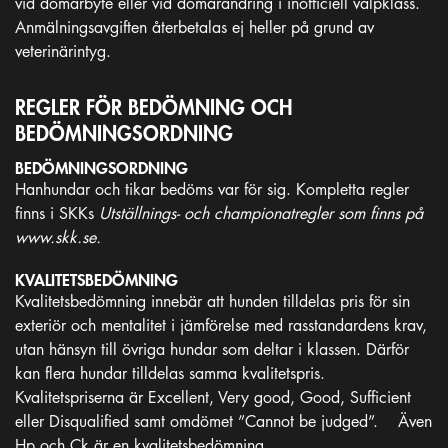
vid domarbyte eller vid domarändring i inofficiell valpklass.
Anmälningsavgiften återbetalas ej heller på grund av
veterinärintyg.
REGLER FÖR BEDÖMNING OCH
BEDÖMNINGSORDNING
BEDÖMNINGSORDNING
Hanhundar och tikar bedöms var för sig. Kompletta regler
finns i SKKs
Utställnings- och championatregler som finns på
www.skk.se.
KVALITETSBEDÖMNING
Kvalitetsbedömning innebär att hunden tilldelas pris för sin
exteriör och mentalitet i jämförelse med rasstandardens krav,
utan hänsyn till övriga hundar som deltar i klassen. Därför
kan flera hundar tilldelas samma kvalitetspris.
Kvalitetspriserna är Excellent, Very good, Good, Sufficient
eller Disqualified samt omdömet ”Cannot be judged”. Även
Hp och Ck är en kvalitetsbedömning .