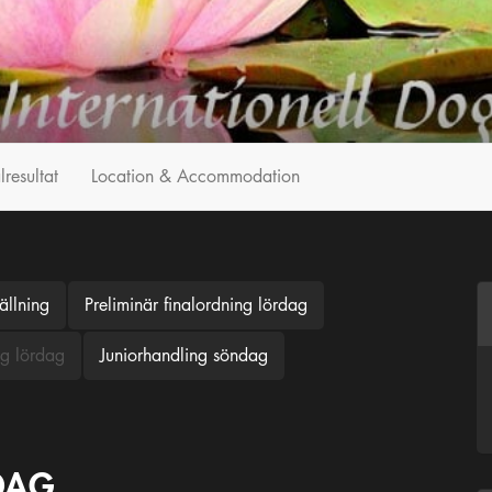
lresultat
Location & Accommodation
ällning
Preliminär finalordning lördag
ng lördag
Juniorhandling söndag
DAG