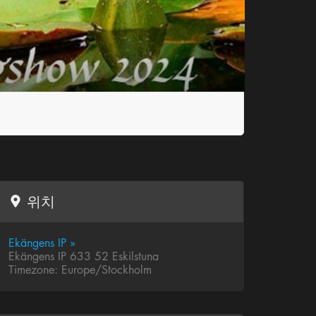
위치
Ekängens IP »
Ekängens IP 633 52 Eskilstuna
Timezone: Europe/Stockholm