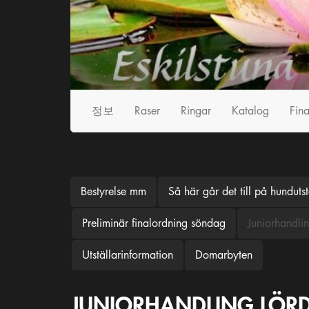
정보
Raser
Ringar
Katalog
Fina
Bestyrelse mm
Så här går det till på hundutst
Preliminär finalordning söndag
Juniorhandli
Utställarinformation
Domarbyten
JUNIORHANDLING LÖR