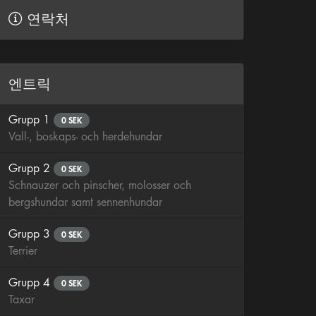
연락처
엔트릭
Grupp 1
0 SEK
Vall-, boskaps- och herdehundar
Grupp 2
0 SEK
Schnauzer och pinscher, molosser och
bergshundar samt sennenhundar
Grupp 3
0 SEK
Terrier
Grupp 4
0 SEK
Taxar