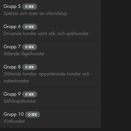
Grupp 5
0 SEK
Spetsar och raser av urhundstyp
Grupp 6
0 SEK
Drivande hundar samt sök- och spårhundar
Grupp 7
0 SEK
Stående fågelhundar
Grupp 8
0 SEK
Stötande hundar, apporterande hundar och
vattenhundar
Grupp 9
0 SEK
Sällskapshundar
Grupp 10
0 SEK
Vinthundar