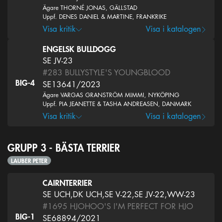
Ägare THORNÉ JONAS, GÄLLSTAD
Uppf. DENES DANIEL & MARTINE, FRANKRIKE
Visa kritik
Visa i katalogen
ENGELSK BULLDOGG
SE JV-23
#283
BULLYSTYLE'S YOUNGBLOOD
BIG-4
SE13641/2023
Ägare VARGAS GRANSTRÖM MIMMI, NYKÖPING
Uppf. PIA JEANETTE & TASHA ANDREASEN, DANMARK
Visa kritik
Visa i katalogen
GRUPP 3 - BÄSTA TERRIER
LAUBER PETER
CAIRNTERRIER
SE UCH,DK UCH,SE V-22,SE JV-22,WW-23
#1695
HJOHOO'S I'M PERFECT FOR HJO
BIG-1
SE68894/2021