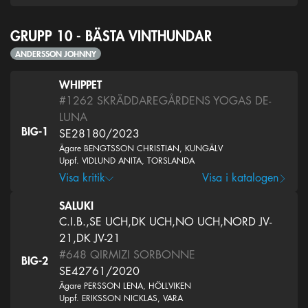
GRUPP 10 - BÄSTA VINTHUNDAR
ANDERSSON JOHNNY
WHIPPET
#1262
SKRÄDDAREGÅRDENS YOGAS DE-
LUNA
BIG-1
SE28180/2023
Ägare BENGTSSON CHRISTIAN, KUNGÄLV
Uppf. VIDLUND ANITA, TORSLANDA
Visa kritik
Visa i katalogen
SALUKI
C.I.B.,SE UCH,DK UCH,NO UCH,NORD JV-
21,DK JV-21
#648
QIRMIZI SORBONNE
BIG-2
SE42761/2020
Ägare PERSSON LENA, HÖLLVIKEN
Uppf. ERIKSSON NICKLAS, VARA