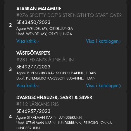
ALASKAN MALAMUTE
#276
SPOTTY DOT'S STRENGTH TO START OVER
SE43450/2023
2
Ägare WENDEL MY, ÖRKELLJUNGA
Uppf. WENDEL MY, ÖRKELLJUNGA
Visa kritik
Visa i katalogen
VÄSTGÖTASPETS
#281
FIXAN'S ÅLINE ÅL IN
SE49277/2023
3
Ägare PIEPENBURG KARLSSON SUSANNE, TIDAN
Uppf. PIEPENBURG KARLSSON SUSANNE, TIDAN
Visa kritik
Visa i katalogen
DVÄRGSCHNAUZER, SVART & SILVER
#112
LÄRKANS IRIS
SE46957/2023
4
Ägare STRÅLMAN KARIN, LUNDSBRUNN
Uppf. STRÅLMAN KARIN, LUNDSBRUNN; FRIBORG JONNA,
LUNDSBRUNN