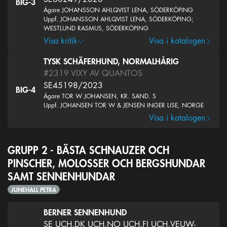
BIG-3
Ägare JOHANSSON AHLQVIST LENA, SÖDERKÖPING
Uppf. JOHANSSON AHLQVIST LENA, SÖDERKÖPING;
WESTLUND RASMUS, SÖDERKÖPING
Visa kritik
Visa i katalogen
TYSK SCHÄFERHUND, NORMALHÅRIG
#2319
VIXY AV QUANTOS
SE45198/2023
BIG-4
Ägare TOR W JOHANSEN, KR. SAND. S
Uppf. JOHANSEN TOR W & JENSEN INGER LISE, NORGE
Visa i katalogen
GRUPP 2 - BÄSTA SCHNAUZER OCH
PINSCHER, MOLOSSER OCH BERGSHUNDAR
SAMT SENNENHUNDAR
JUNEHALL PETRA
BERNER SENNENHUND
SE UCH,DK UCH,NO UCH,FI UCH,VEUW-