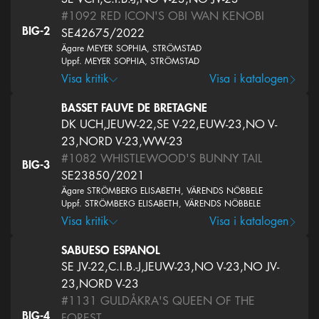
#1092
RED ICON'S OBI WAN KENOBI
BIG-2
SE42675/2022
Ägare MEYER SOPHIA, STRÖMSTAD
Uppf. MEYER SOPHIA, STRÖMSTAD
Visa kritik
Visa i katalogen
BASSET FAUVE DE BRETAGNE
DK UCH,JEUW-22,SE V-22,EUW-23,NO V-
23,NORD V-23,WW-23
#1082
WHISTLEWOOD'S BUNNY TAIL
BIG-3
SE23850/2021
Ägare STRÖMBERG ELISABETH, VÄRENDS NÖBBELE
Uppf. STRÖMBERG ELISABETH, VÄRENDS NÖBBELE
Visa kritik
Visa i katalogen
SABUESO ESPANOL
SE JV-22,C.I.B.-J,JEUW-23,NO V-23,NO JV-
23,NORD V-23
#1131
GULDÅKRA'S QUEEN OF THE
BIG-4
FOREST