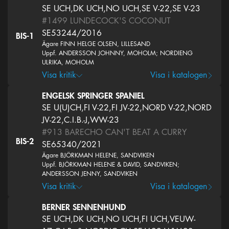
SE UCH,DK UCH,NO UCH,SE V-22,SE V-23
#1499
LUNDECOCK'S COCONUT
SE53244/2016
BIS-1
Ägare FINN HELGE OLSEN, LILLESAND
Uppf. ANDERSSON JOHNNY, MOHOLM; NORDIENG
ULRIKA, MOHOLM
Visa kritik
Visa i katalogen
ENGELSK SPRINGER SPANIEL
SE U(U)CH,FI V-22,FI JV-22,NORD V-22,NORD
JV-22,C.I.B.-J,WW-23
#913
BARECHO CAN'T BEAT A CURRY
BIS-2
SE65340/2021
Ägare BJÖRKMAN HELENE, SANDVIKEN
Uppf. BJÖRKMAN HELENE & DAVID, SANDVIKEN;
ANDERSSON JENNY, SANDVIKEN
Visa kritik
Visa i katalogen
BERNER SENNENHUND
SE UCH,DK UCH,NO UCH,FI UCH,VEUW-