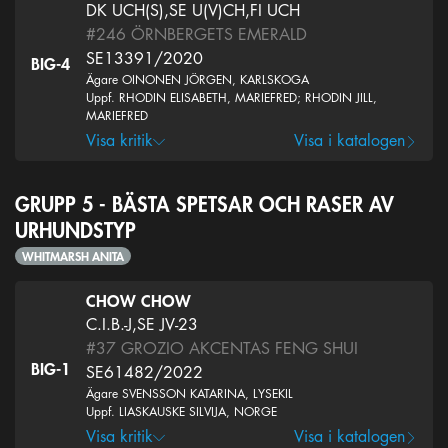
DK UCH(S),SE U(V)CH,FI UCH
#246
ÖRNBERGETS EMERALD
SE13391/2020
BIG-4
Ägare OINONEN JÖRGEN, KARLSKOGA
Uppf. RHODIN ELISABETH, MARIEFRED; RHODIN JILL,
MARIEFRED
Visa kritik
Visa i katalogen
GRUPP 5 - BÄSTA SPETSAR OCH RASER AV
URHUNDSTYP
WHITMARSH ANITA
CHOW CHOW
C.I.B.-J,SE JV-23
#37
GROZIO AKCENTAS FENG SHUI
BIG-1
SE61482/2022
Ägare SVENSSON KATARINA, LYSEKIL
Uppf. LIASKAUSKE SILVIJA, NORGE
Visa kritik
Visa i katalogen