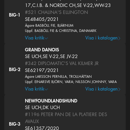
17,C.I.B. & NORDIC CH,SE V-22,WW-23
#521
CHALINA'S ELLINGTON
BIG-1
SE48405/2021
Ägare BASBÖLL FIE, BJÄRNUM
Uppf. BASBÖLL FIE & CHRISTINA, DANMARK
Visa kritik
Visa i katalogen
GRAND DANOIS
SE UCH,SE V-22,SE JV-22
#342
DIPLOMATIC'S VAL KILMER JR
BIG-2
SE62197/2021
Ägare LARSSON PERNILLA, TROLLHÄTTAN
Uppf. EINARSVE BJÖRN, VARA; NILSSON JOHNNY, VARA
Visa kritik
Visa i katalogen
NEWFOUNDLANDSHUND
SE UCH,DK UCH
#1196
PETER PAN DE LA PLATIERE DES
AVAUX
BIG-3
SE61357/2020