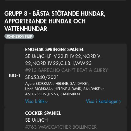
GRUPP 8 - BÄSTA STÖTANDE HUNDAR,
APPORTERANDE HUNDAR OCH
VATTENHUNDAR
JOHNSSON FILIP
ENGELSK SPRINGER SPANIEL
SE U(U)CH,FI V-22,FI JV-22,NORD V-
22,NORD JV-22,C.I.B.-J,WW-23
#913
BARECHO CAN'T BEAT A CURRY
BIG-1
SE65340/2021
Ägare BJÖRKMAN HELENE, SANDVIKEN
Uppf. BJÖRKMAN HELENE & DAVID, SANDVIKEN;
ANDERSSON JENNY, SANDVIKEN
Visa kritik
Visa i katalogen
COCKER SPANIEL
SE U(U)CH
#763
WAVECATCHER BOLLINGER