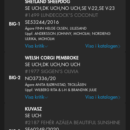
SHETLAND SHEEPDOG
SE UCH,DK UCH,NO UCH,SE V-22,SE V-23
#1499
LUNDECOCK'S COCONUT
SE53244/2016
BIG-1
Ägare FINN HELGE OLSEN, LILLESAND
Uppf. ANDERSSON JOHNNY, MOHOLM; NORDIENG
ULRIKA, MOHOLM
Visa kritik
Visa i katalogen
WELSH CORGI PEMBROKE
SE UCH,DK UCH,NO UCH
#1977
SIGGEN'S OLIVIA
BIG-2
NO37336/20
Ägare ANITA BJØRNSTAD, TROLLÅSEN
Uppf. WILBERG RITA & L-H & BRANDVIK JULIE
Visa kritik
Visa i katalogen
KUVASZ
SE UCH
#2187
FEHÉR AZÁLEA BEAUTIFUL SUNSHINE
SE60249/2020