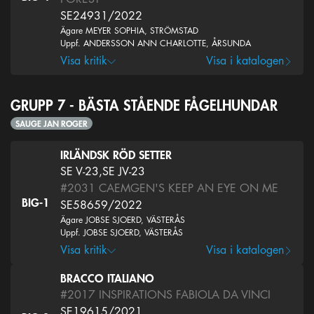
SE24931/2022
Ägare MEYER SOPHIA, STRÖMSTAD
Uppf. ANDERSSON ANN CHARLOTTE, ÅRSUNDA
Visa kritik
Visa i katalogen
GRUPP 7 - BÄSTA STÅENDE FÅGELHUNDAR
SAUGE JAN ROGER
IRLÄNDSK RÖD SETTER
SE V-23,SE JV-23
#2031
CAEMGEN'S KEEP AN EYE ON ME
BIG-1
SE58659/2022
Ägare JOBSE SJOERD, VÄSTERÅS
Uppf. JOBSE SJOERD, VÄSTERÅS
Visa kritik
Visa i katalogen
BRACCO ITALIANO
#2017
INSPIRATIONS FABIOLA DA VINCI
SE19615/2021