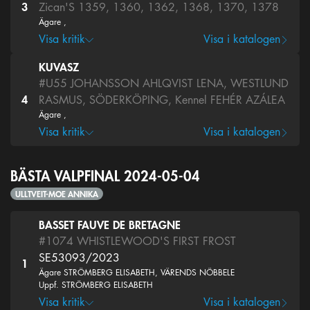
3
Zican'S 1359, 1360, 1362, 1368, 1370, 1378
Ägare ,
Visa kritik
Visa i katalogen
KUVASZ
#U55
JOHANSSON AHLQVIST LENA, WESTLUND
4
RASMUS, SÖDERKÖPING, Kennel FEHÉR AZÁLEA
Ägare ,
Visa kritik
Visa i katalogen
BÄSTA VALPFINAL 2024-05-04
ULLTVEIT-MOE ANNIKA
BASSET FAUVE DE BRETAGNE
#1074
WHISTLEWOOD'S FIRST FROST
SE53093/2023
1
Ägare STRÖMBERG ELISABETH, VÄRENDS NÖBBELE
Uppf. STRÖMBERG ELISABETH
Visa kritik
Visa i katalogen