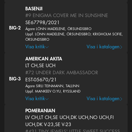
BASENJI
#9
ENIGMA COVER ME IN SUNSHINE
SE67798/2021
BIG-2
Ägare LÖNN MADELENE, ÖRSUNDSBRO
Uppf. LÖNN MADELENE, ÖRSUNDSBRO; KRIGHOLM SOFIE,
ÖRSUNDSBRO
Visa kritik
Visa i katalogen
AMERICAN AKITA
LT CH,SE UCH
#72
UNDER DARK AMBASSADOR
BIG-3
EST-05670/21
Ägare SIRLI TEINMANN, TALLINN
Uppf. MANKEEV O.YU, RYSSLAND
Visa kritik
Visa i katalogen
POMERANIAN
LV CH,LT CH,SE UCH,DK UCH,NO UCH,FI
UCH,DK V-23,SE V-23
#421
TINY JEWELS' LITTLE SWEET SUCCESS