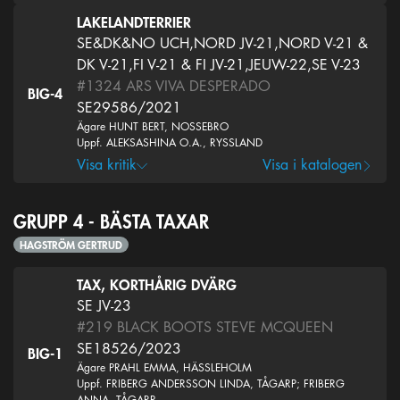
LAKELANDTERRIER
SE&DK&NO UCH,NORD JV-21,NORD V-21 &
DK V-21,FI V-21 & FI JV-21,JEUW-22,SE V-23
#1324
ARS VIVA DESPERADO
BIG-4
SE29586/2021
Ägare HUNT BERT, NOSSEBRO
Uppf. ALEKSASHINA O.A., RYSSLAND
Visa kritik
Visa i katalogen
GRUPP 4 - BÄSTA TAXAR
HAGSTRÖM GERTRUD
TAX, KORTHÅRIG DVÄRG
SE JV-23
#219
BLACK BOOTS STEVE MCQUEEN
SE18526/2023
BIG-1
Ägare PRAHL EMMA, HÄSSLEHOLM
Uppf. FRIBERG ANDERSSON LINDA, TÅGARP; FRIBERG
ANNA, TÅGARP