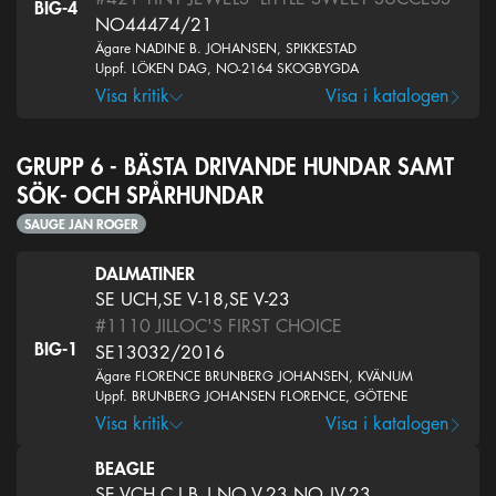
BIG-4
NO44474/21
Ägare NADINE B. JOHANSEN, SPIKKESTAD
Uppf. LÖKEN DAG, NO-2164 SKOGBYGDA
Visa kritik
Visa i katalogen
GRUPP 6 - BÄSTA DRIVANDE HUNDAR SAMT
SÖK- OCH SPÅRHUNDAR
SAUGE JAN ROGER
DALMATINER
SE UCH,SE V-18,SE V-23
#1110
JILLOC'S FIRST CHOICE
BIG-1
SE13032/2016
Ägare FLORENCE BRUNBERG JOHANSEN, KVÄNUM
Uppf. BRUNBERG JOHANSEN FLORENCE, GÖTENE
Visa kritik
Visa i katalogen
BEAGLE
SE VCH,C.I.B.-J,NO V-23,NO JV-23