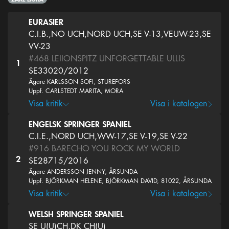
EURASIER
C.I.B.,NO UCH,NORD UCH,SE V-13,VEUW-23,SE
VV-23
#468
LEIIONSPITZ UNFORGETTABLE ULLIS
1
SE33020/2012
Ägare KARLSSON SOFI, STUREFORS
Uppf. CARLSTEDT MARITA, MORA
Visa kritik
Visa i katalogen
ENGELSK SPRINGER SPANIEL
C.I.E.,NORD UCH,WW-17,SE V-19,SE V-22
#916
BARECHO YOU ROCK MY WORLD
2
SE28715/2016
Ägare ANDERSSON JENNY, ÅRSUNDA
Uppf. BJÖRKMAN HELENE, BJÖRKMAN DAVID, 81022, ÅRSUNDA
Visa kritik
Visa i katalogen
WELSH SPRINGER SPANIEL
SE U(U)CH,DK CH(U)