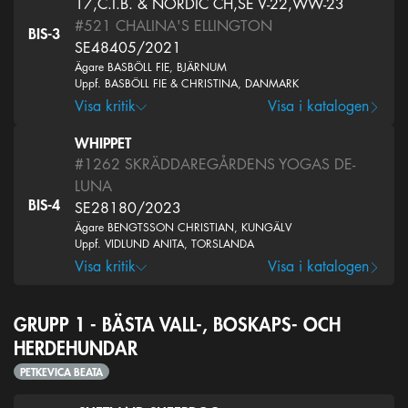
17,C.I.B. & NORDIC CH,SE V-22,WW-23
#521
CHALINA'S ELLINGTON
BIS-3
SE48405/2021
Ägare BASBÖLL FIE, BJÄRNUM
Uppf. BASBÖLL FIE & CHRISTINA, DANMARK
Visa kritik
Visa i katalogen
WHIPPET
#1262
SKRÄDDAREGÅRDENS YOGAS DE-
LUNA
BIS-4
SE28180/2023
Ägare BENGTSSON CHRISTIAN, KUNGÄLV
Uppf. VIDLUND ANITA, TORSLANDA
Visa kritik
Visa i katalogen
GRUPP 1 - BÄSTA VALL-, BOSKAPS- OCH
HERDEHUNDAR
PETKEVICA BEATA