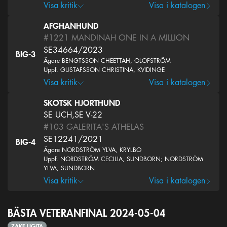
Visa kritik
Visa i katalogen
AFGHANHUND
#1221
MANDINAH ONE IN A MILLION
SE34664/2023
BIG-3
Ägare BENGTSSON CHEETTAH, OLOFSTRÖM
Uppf. GUSTAFSSON CHRISTINA, KVIDINGE
Visa kritik
Visa i katalogen
SKOTSK HJORTHUND
SE UCH,SE V-22
#103
GALERITA'S ATHELAS
SE12241/2021
BIG-4
Ägare NORDSTRÖM YLVA, KRYLBO
Uppf. NORDSTRÖM CECILIA, SUNDBORN; NORDSTRÖM
YLVA, SUNDBORN
Visa kritik
Visa i katalogen
BÄSTA VETERANFINAL 2024-05-04
ZAKE LIGITA