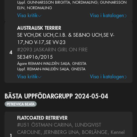
Uppf. GUNNARSSON BIRGITTA, NORDMALING; GUNNARSSON
ELIN, NORDMALING
Visa kritik
Visa i katalogen
AUSTRALISK TERRIER
SE VCH,DK UCH,C.I.B. & SE&NO UCH,SE V-
17,NO V-17,SE VV-23
#2093
JASKARIN GIRL ON FIRE
4
SE34916/2015
Ägare REIMAN-WALLDÉN SAIJA, GNESTA
Uppf. REIMAN-WALLDÉN SAIJA, GNESTA
Visa kritik
Visa i katalogen
BÄSTA UPPFÖDARGRUPP 2024-05-04
PETKEVICA BEATA
FLATCOATED RETRIEVER
#U51
ÖSTMAN CARINA, LUNDQVIST
CAROLINE, JERNBERG LINA, BORLÄNGE, Kennel
1