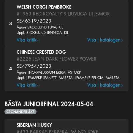
WELSH CORGI PEMBROKE
#1953
RED ROYALTY'S LJUVLIGA LILLE-MOR
SE46319/2023
3
Ägare SKOGLUND TUVA, KIL
Uppf. SKOGLUND JENNICA, KIL
Visa kritik
Visa i katalogen
CHINESE CRESTED DOG
#2225
JEAN DARK FLOWER POWER
SE47954/2023
4
Ägare THORVALDSSON ERIKA, ÅSTORP
Uppf. LEMMEKE JEANETT, MÄRSTA; LEMMEKE FELICIA, MÄRSTA
Visa kritik
Visa i katalogen
BÄSTA JUNIORFINAL 2024-05-04
CRONANDER ÅKE
SIBERIAN HUSKY
#433
BARKAS PERRERA I'M NO JOKE