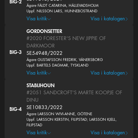
BIG-2
Ägare FÄLDT CATARINA, HÄLLEVADSHOLM
Uppf. NILSSON LARS, HUNNEBOSTRAND
Visa kritik
Visa i katalogen
GORDONSETTER
#2020
FORESTER'S NEW JIPPIE OF
DARKMOOR
BIG-3
SE54948/2022
Ägare GUSTAFSSON FREDRIK, VÄNERSBORG
Uppf. BARTELS DAGMAR, TYSKLAND
Visa kritik
Visa i katalogen
STABIJHOUN
#2051
SANDCROFT'S MARTE KOOPJE OF
DINU
SE10833/2022
BIG-4
Ägare LARSSON WIVI-ANNE, GÖTENE
Uppf. LARSSON KERSTIN, FILIPSTAD; LARSSON KJELL,
FILIPSTAD
Visa kritik
Visa i katalogen