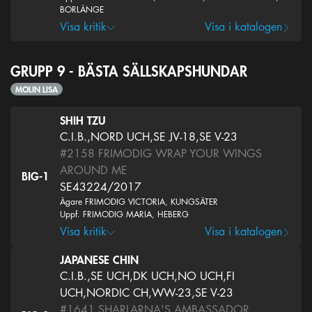
BORLÄNGE
Visa kritik
Visa i katalogen
GRUPP 9 - BÄSTA SÄLLSKAPSHUNDAR
MOLIN LISA
SHIH TZU
C.I.B.,NORD UCH,SE JV-18,SE V-23
#2158
FRIMODIG WRAP YOUR WINGS
AROUND ME
BIG-1
SE43224/2017
Ägare FRIMODIG VICTORIA, KUNGSÄTER
Uppf. FRIMODIG MARIA, HEBERG
Visa kritik
Visa i katalogen
JAPANESE CHIN
C.I.B.,SE UCH,DK UCH,NO UCH,FI
UCH,NORDIC CH,WW-23,SE V-23
#1641
SHARLARNA'S AMBASSADOR