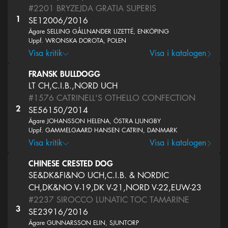
#2201
BRYZEJDA GRATIA SUPERIS
1
SE12006/2016
Ägare SELLING GÅLLNANDER LIZETTÉ, ENKÖPING
Uppf. WRONSKA DOROTA, POLEN
Visa kritik
Visa i katalogen
FRANSK BULLDOGG
LT CH,C.I.B.,NORD UCH
#1576
CATRINELL'S OTHELLO CONFECTION
2
SE56150/2014
Ägare JOHANSSON HELENA, ÖSTRA LJUNGBY
Uppf. GAMMELGAARD HANSEN CATRIN, DANMARK
Visa kritik
Visa i katalogen
CHINESE CRESTED DOG
SE&DK&FI&NO UCH,C.I.B. & NORDIC
CH,DK&NO V-19,DK V-21,NORD V-22,EUW-23
#2237
SIROCCO LUNATIC TOC TAMARINE
3
SE23916/2016
Ägare GUNNARSSON ELIN, SJUNTORP