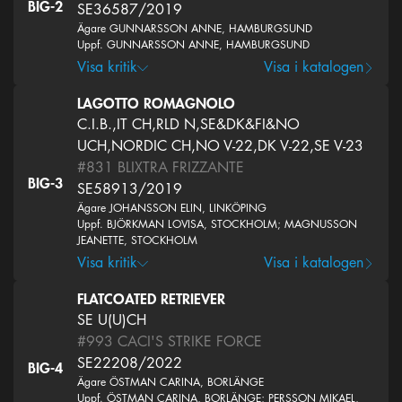
BIG-2
SE36587/2019
Ägare GUNNARSSON ANNE, HAMBURGSUND
Uppf. GUNNARSSON ANNE, HAMBURGSUND
Visa kritik
Visa i katalogen
LAGOTTO ROMAGNOLO
C.I.B.,IT CH,RLD N,SE&DK&FI&NO
UCH,NORDIC CH,NO V-22,DK V-22,SE V-23
#831
BLIXTRA FRIZZANTE
BIG-3
SE58913/2019
Ägare JOHANSSON ELIN, LINKÖPING
Uppf. BJÖRKMAN LOVISA, STOCKHOLM; MAGNUSSON
JEANETTE, STOCKHOLM
Visa kritik
Visa i katalogen
FLATCOATED RETRIEVER
SE U(U)CH
#993
CACI'S STRIKE FORCE
SE22208/2022
BIG-4
Ägare ÖSTMAN CARINA, BORLÄNGE
Uppf. ÖSTMAN CARINA, BORLÄNGE; PERSSON MIKAEL,