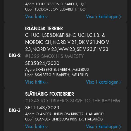
Ägare TEODORSSON ELISABETH, HJO
Uppf. TEODORSSON ELISABETH, HJO
Visa kritik
Visa i katalogen
IRLÄNDSK TERRIER
CH UCH,SE&DK&FI&NO UCH,C.I.B. &
NORDIC CH,NORD V-21,DK V-21,NO V-
23,NORD V-23,WW-23,SE V-23,FI V-23
BIG-2
#1322
SMOX HIS MAJESTY
SE35824/2020
Ägare SKÅLBERG ELISABETH, MELLERUD
Uppf. SKÅLBERG ELISABETH, MELLERUD
Visa kritik
Visa i katalogen
SLÄTHÅRIG FOXTERRIER
#1343
ROTTRIVER'S SLAVE TO THE RHYTHM
SE11143/2023
BIG-3
Ägare OLANDER LINDBLOM KRISTER, HALLARÖD
Uppf. OLANDER LINDBLOM KRISTER, HALLARÖD
Visa kritik
Visa i katalogen