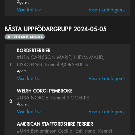
Ägare ,
Visa kritik
Visa i katalogen
BÄSTA UPPFÖDARGRUPP 2024-05-05
ULLTVEIT-MOE ANNIKA
BORDERTERRIER
#U16
CARLSSON MARIE, HJELM MAUD,
1
NYKÖPING, Kennel BJÖRSHULTS
Ägare ,
Visa kritik
Visa i katalogen
WELSH CORGI PEMBROKE
#U36
NORGE, Kennel SIGGEN'S
2
Ägare ,
Visa kritik
Visa i katalogen
AMERICAN STAFFORDSHIRE TERRIER
#U44
Benjaminson Cecilia, Eskilstuna, Kennel