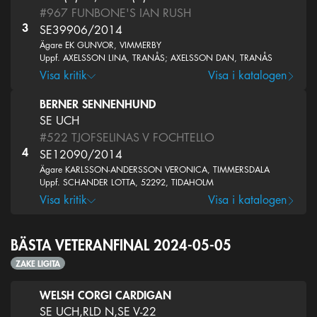
#967
FUNBONE'S IAN RUSH
3
SE39906/2014
Ägare EK GUNVOR, VIMMERBY
Uppf. AXELSSON LINA, TRANÅS; AXELSSON DAN, TRANÅS
Visa kritik
Visa i katalogen
BERNER SENNENHUND
SE UCH
#522
TJOFSELINAS V FOCHTELLO
4
SE12090/2014
Ägare KARLSSON-ANDERSSON VERONICA, TIMMERSDALA
Uppf. SCHANDER LOTTA, 52292, TIDAHOLM
Visa kritik
Visa i katalogen
BÄSTA VETERANFINAL 2024-05-05
ZAKE LIGITA
WELSH CORGI CARDIGAN
SE UCH,RLD N,SE V-22