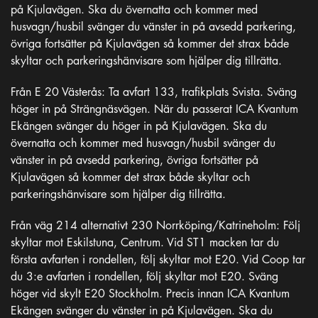
på Kjulavägen. Ska du övernatta och kommer med
husvagn/husbil svänger du vänster in på avsedd parkering,
övriga fortsätter på Kjulavägen så kommer det strax både
skyltar och parkeringshänvisare som hjälper dig tillrätta.
Från E 20 Västerås: Ta avfart 133, trafikplats Svista. Sväng
höger in på Strängnäsvägen. När du passerat ICA Kvantum
Ekängen svänger du höger in på Kjulavägen. Ska du
övernatta och kommer med husvagn/husbil svänger du
vänster in på avsedd parkering, övriga fortsätter på
Kjulavägen så kommer det strax både skyltar och
parkeringshänvisare som hjälper dig tillrätta.
Från väg 214 alternativt 230 Norrköping/Katrineholm: Följ
skyltar mot Eskilstuna, Centrum. Vid ST1 macken tar du
första avfarten i rondellen, följ skyltar mot E20. Vid Coop tar
du 3:e avfarten i rondellen, följ skyltar mot E20. Sväng
höger vid skylt E20 Stockholm. Precis innan ICA Kvantum
Ekängen svänger du vänster in på Kjulavägen. Ska du