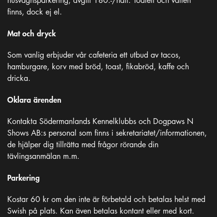
husvagnsparkering, avgift 180:-/natt. Toalett och vatten
finns, dock ej el.
Mat och dryck
Som vanlig erbjuder vår cafeteria ett utbud av tacos,
hamburgare, korv med bröd, toast, fikabröd, kaffe och
dricka.
Oklara ärenden
Kontakta Södermanlands Kennelklubbs och Dogpaws N
Shows AB:s personal som finns i sekretariatet/informationen,
de hjälper dig tillrätta med frågor rörande din
tävlingsanmälan m.m.
Parkering
Kostar 60 kr om den inte är förbetald och betalas helst med
Swish på plats. Kan även betalas kontant eller med kort.