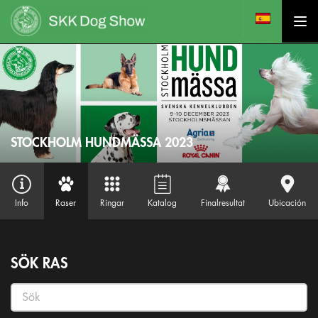
STOCKHOLM HUNDMÄSSA 2023
Info
Raser
Ringar
Katalog
Finalresultat
Ubicación
SÖK RAS