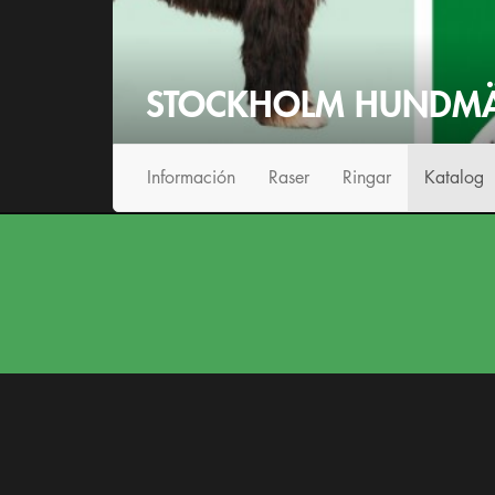
STOCKHOLM HUNDMÄ
Info
rmación
Raser
Ringar
Katalog