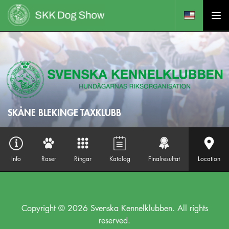
SKÅNE BLEKINGE TAXKLUBB
Info
Raser
Ringar
Katalog
Finalresultat
Location
Copyright © 2026 Svenska Kennelklubben. All rights
reserved.