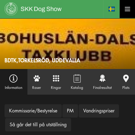
BDTK,TORKELSRÖD, UDDEVALLA
Information
Raser
Ringar
Katalog
Finalresultat
Plats
Kommissarie/Bestyrelse
PM
Vandringspriser
Så går det till på utställning