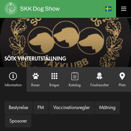
SÖTK VINTERUTSTÄLLNING
Information
Raser
Ringar
Katalog
Finalresultat
Plats
Bestyrelse
PM
Vaccinationsregler
Mätning
Sposorer