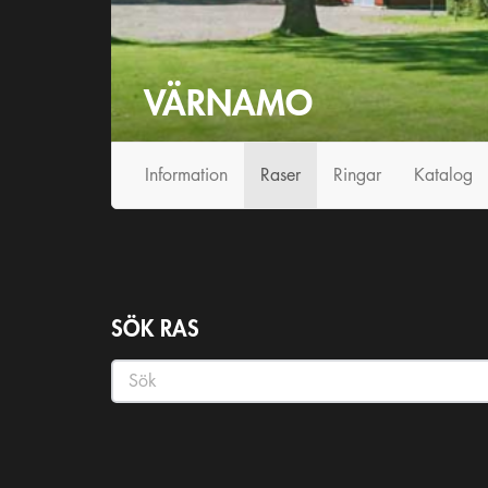
VÄRNAMO
Information
Raser
Ringar
Katalog
SÖK RAS