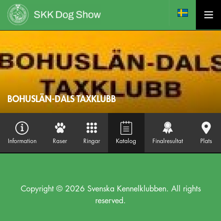
BOHUSLÄN-DALS TAXKLUBB
Information
Raser
Ringar
Katalog
Finalresultat
Plats
Copyright © 2026 Svenska Kennelklubben. All rights
reserved.