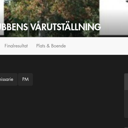
UBBENS VÅRUTSTÄLLNING
Finalresultat
Plats & Boende
issarie
PM