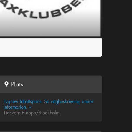
Plats
Lygnevi Idrottsplats. Se vägbeskrivning under
information. »
Tidszon: Europe/Stockholm