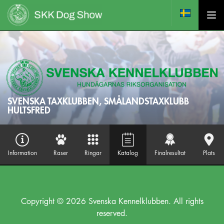
SVENSKA TAXKLUBBEN, SMÅLANDSTAXKLUBB
HULTSFRED
Information
Raser
Ringar
Katalog
Finalresultat
Plats
Copyright © 2026 Svenska Kennelklubben. All rights
reserved.