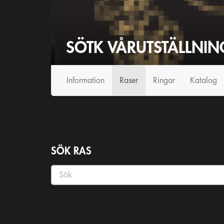
SÖTK VÅRUTSTÄLLNIN
Information
Raser
Ringar
Katalog
SÖK RAS