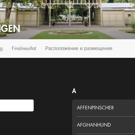
NGEN
og
Finalresultat
Расположение и размещение
A
AFFENPINSCHER
AFGHANHUND