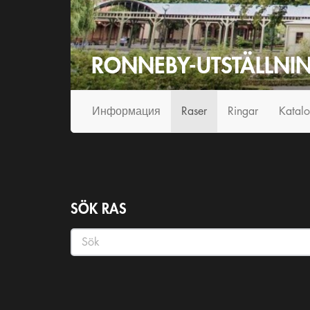
RONNEBY-UTSTÄLLNI
Инфо
рмация
Raser
Ringar
Katal
SÖK RAS