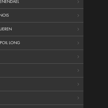
OENENDAEL
INOIS
VUEREN
 POIL LONG