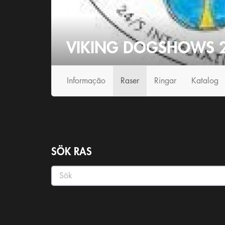
VIKING DOGSHOWS 2
Info
rmação
Raser
Ringar
Katalog
SÖK RAS