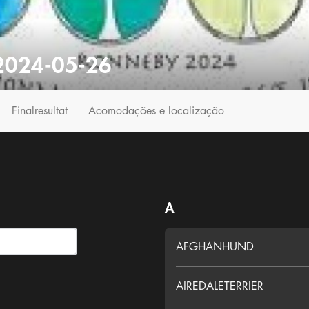
024-05-26
Finalresultat
Acomodações e localização
A
AFGHANHUND
AIREDALETERRIER