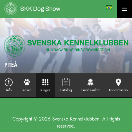
PITEÅ
Info
Raser
Ringar
Katalog
Finalresultat
Localização
Copyright © 2026 Svenska Kennelklubben. All rights
reserved.