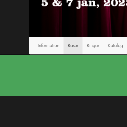
Info
rmation
Raser
Ringar
Katalog