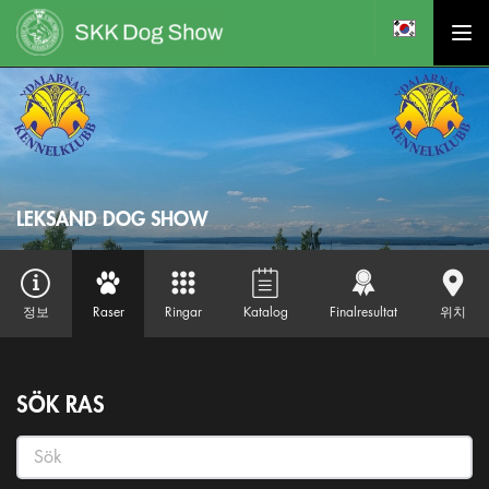
LEKSAND DOG SHOW
정보
Raser
Ringar
Katalog
Finalresultat
위치
SÖK RAS