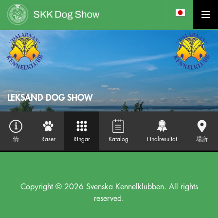
LEKSAND DOG SHOW
情
Raser
Ringar
Katalog
Finalresultat
場所
Copyright © 2026 Svenska Kennelklubben. All rights
reserved.