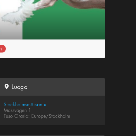
s
Luogo
Stockholmsmässan »
Mässvägen 1
Fuso Orario: Europe/Stockholm