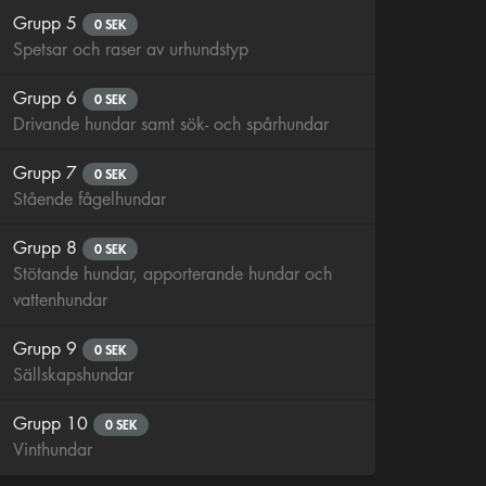
Grupp 5
0 SEK
Spetsar och raser av urhundstyp
Grupp 6
0 SEK
Drivande hundar samt sök- och spårhundar
Grupp 7
0 SEK
Stående fågelhundar
Grupp 8
0 SEK
Stötande hundar, apporterande hundar och
vattenhundar
Grupp 9
0 SEK
Sällskapshundar
Grupp 10
0 SEK
Vinthundar