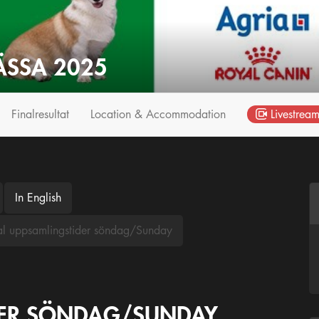
SSA 2025
Finalresultat
Location & Accommodation
Livestream
In English
al uppsamlingstider söndag/Sunday
DER SÖNDAG/SUNDAY