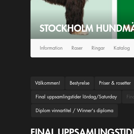
STOCKHOLM HUNDMÄ
Info
rmation
Raser
Ringar
Katalog
Välkommen!
Bestyrelse
Priser & rosetter
Final uppsamlingstider lördag/Saturday
Fin
Diplom vinnartitel / Winner's diploma
FINAL UPPSAMLINGSTI