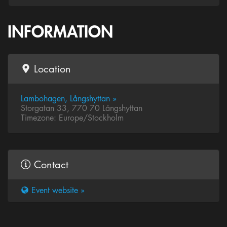
INFORMATION
Location
Lambohagen, Långshyttan »
Storgatan 33, 770 70 Långshyttan
Timezone: Europe/Stockholm
Contact
Event website »