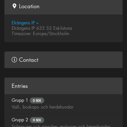
Location
Ekängens IP »
Ekängens IP 633 52 Eskilstuna
Timezone: Europe/Stockholm
Contact
Entries
Grupp 1
0 SEK
Vall-, boskaps- och herdehundar
Grupp 2
0 SEK
Schnauzer och pinscher, molosser och bergshundar