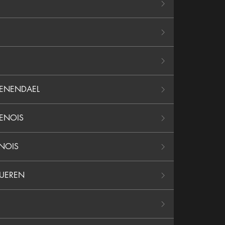
OENENDAEL
KENOIS
INOIS
VUEREN