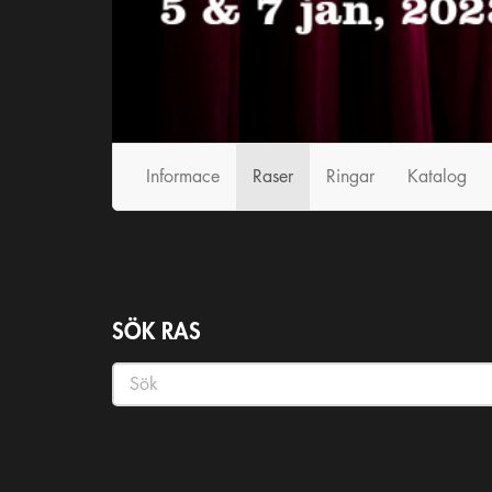
Informace
Raser
Ringar
Katalog
SÖK RAS